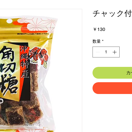
チャック付角
価
￥130
格
数量
*
カ