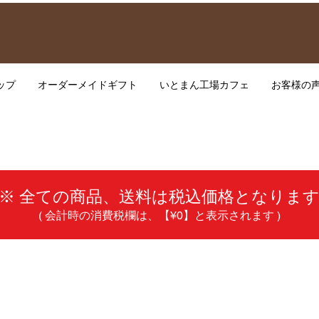
ップ
オーダーメイドギフト
いとまん工場カフェ
お客様の
※ 全ての商品、送料は税込価格となりま
( 会計時の消費税欄は、【¥0】と表示されます )