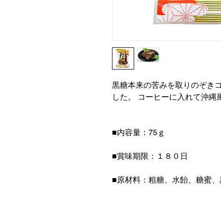
黒糖本来の苦みを取りのぞき
した。 コーヒーに入れて沖縄
■内容量：75ｇ
■賞味期限：１８０日
■原材料：粗糖、水飴、糖蜜、