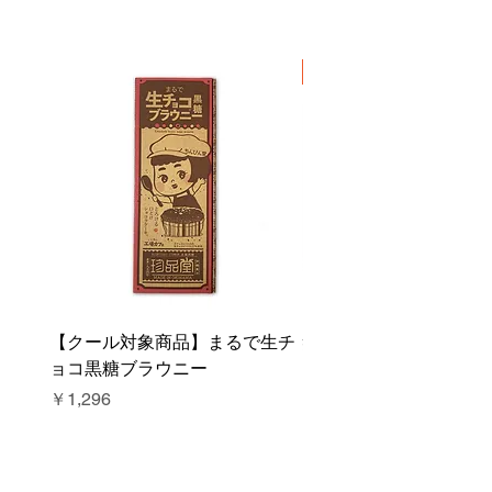
新商品
【クール対象商品】まるで生チ
笑顔足りてる！？塩キ
ョコ黒糖ブラウニー
クッキー
価格
価格
￥1,296
￥680