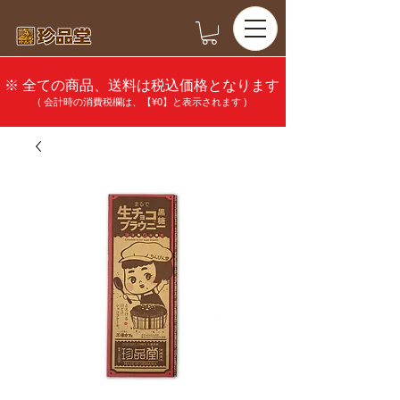
※ 全ての商品、送料は税込価格となります
( 会計時の消費税欄は、【¥0】と表示されます )