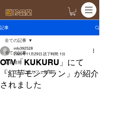
記事
全ての記事
info392528
全ての記事
2025年11月29日
読了時間: 1分
OTV「KUKURU」にて
新着情報
「紅芋モンブラン」が紹介
いとまん工場カフェ新着
されました