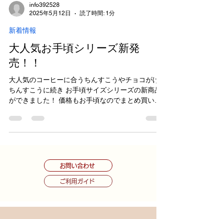
info392528
2025年5月12日
読了時間: 1分
新着情報
大人気お手頃シリーズ新発
売！！
大人気のコーヒーに合うちんすこうやチョコがけ
ちんすこうに続き お手頃サイズシリーズの新商品
ができました！ 価格もお手頃なのでまとめ買いや
自分用のお試し買いにも最適です。 「ワインに合
うチーズちんすこうお手頃」10個入 商品詳細ペー
ジ https://x.gd/lzPBA...
お問い合わせ
ご利用ガイド